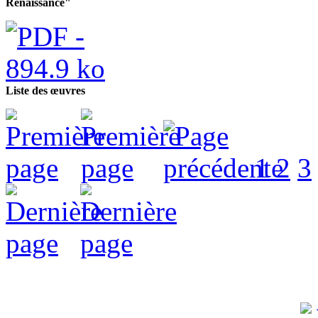
Renaissance"
Liste des œuvres
1
2
3