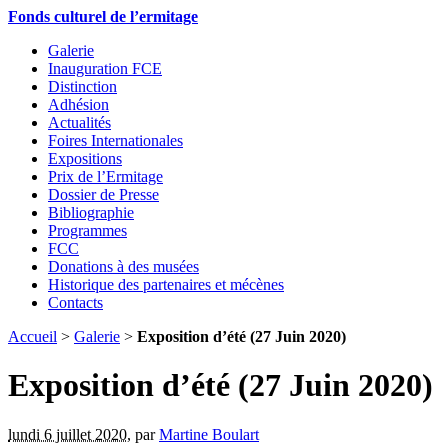
Fonds culturel de l’ermitage
Galerie
Inauguration FCE
Distinction
Adhésion
Actualités
Foires Internationales
Expositions
Prix de l’Ermitage
Dossier de Presse
Bibliographie
Programmes
FCC
Donations à des musées
Historique des partenaires et mécènes
Contacts
Accueil
>
Galerie
>
Exposition d’été (27 Juin 2020)
Exposition d’été (27 Juin 2020)
lundi 6 juillet 2020
,
par
Martine Boulart