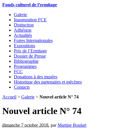
Fonds culturel de l’ermitage
Galerie
Inauguration FCE
Distinction
Adhésion
Actualités
Foires Internationales
Expositions
Prix de l’Ermitage
Dossier de Presse
Bibliographie
Programmes
FCC
Donations à des musées
Historique des partenaires et mécènes
Contacts
Accueil
>
Galerie
>
Nouvel article N° 74
Nouvel article N° 74
dimanche 7 octobre 2018
,
par
Martine Boulart